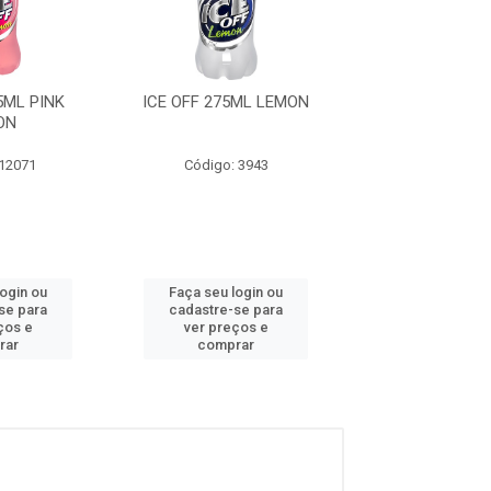
5ML PINK
ICE OFF 275ML LEMON
ICE OFF 275ML 
ON
 12071
Código: 3943
Código: 12
login ou
Faça seu login ou
Faça seu log
se para
cadastre-se para
cadastre-se 
ços e
ver preços e
ver preços
rar
comprar
comprar