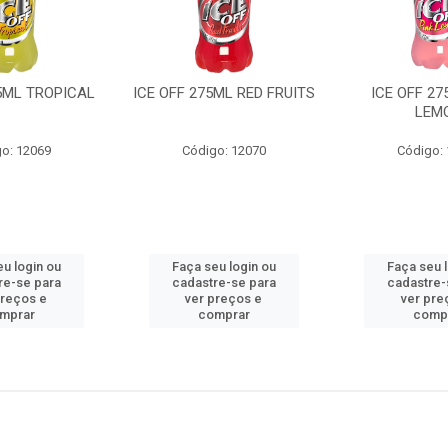
75ML TROPICAL
ICE OFF 275ML RED FRUITS
ICE OFF 27
LEM
o: 12069
Código: 12070
Código:
u login ou
Faça seu login ou
Faça seu 
re-se para
cadastre-se para
cadastre-
preços e
ver preços e
ver pre
mprar
comprar
comp