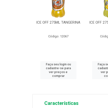
F 275ML LEMON
ICE OFF 275ML TANGERINA
ICE OFF 2
ódigo: 3943
Código: 12067
Códig
 seu login ou
Faça seu login ou
Faça se
astre-se para
cadastre-se para
cadast
er preços e
ver preços e
ver 
comprar
comprar
co
Características