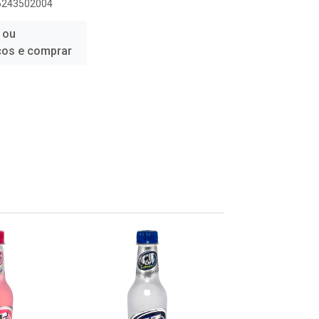
96243502004
 ou
ços e comprar