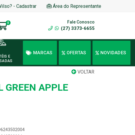
Wilso? - Cadastrar
Área do Representante
Fale Conosco
0
(27) 3373-6655
MARCAS
OFERTAS
NOVIDADES
TÉIS E
SADAS
VOLTAR
L GREEN APPLE
896243502004