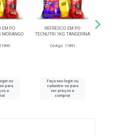
 EM PO
REFRESCO EM PO
REFRESCO E
G MORANGO
TECNUTRI 1KG TANGERINA
TECNUTRI 1K
 11890
Código: 11891
Código: 11
login ou
Faça seu login ou
Faça seu log
se para
cadastre-se para
cadastre-se 
ços e
ver preços e
ver preços
rar
comprar
comprar