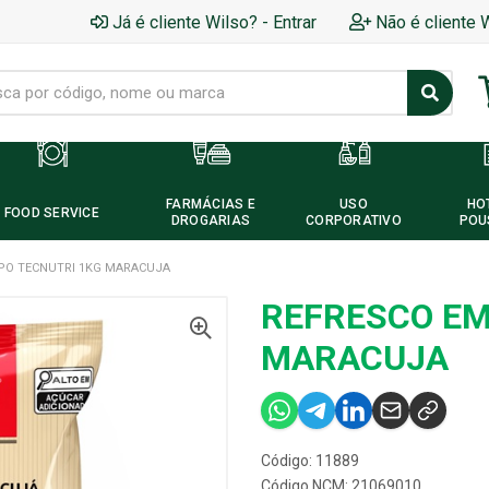
Já é cliente Wilso? - Entrar
Não é cliente 
FARMÁCIAS E
USO
HO
FOOD SERVICE
DROGARIAS
CORPORATIVO
POU
PO TECNUTRI 1KG MARACUJA
REFRESCO EM
MARACUJA
Código: 11889
Código NCM: 21069010