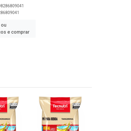
898286809041
8286809041
 ou
ços e comprar