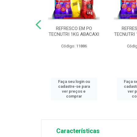
RESCO EM PO
REFRESCO EM PO
REFRE
UTRI 1KG UVA
TECNUTRI 1KG ABACAXI
TECNUTRI
digo: 11893
Código: 11886
Códig
 seu login ou
Faça seu login ou
Faça se
astre-se para
cadastre-se para
cadast
er preços e
ver preços e
ver 
comprar
comprar
co
Características