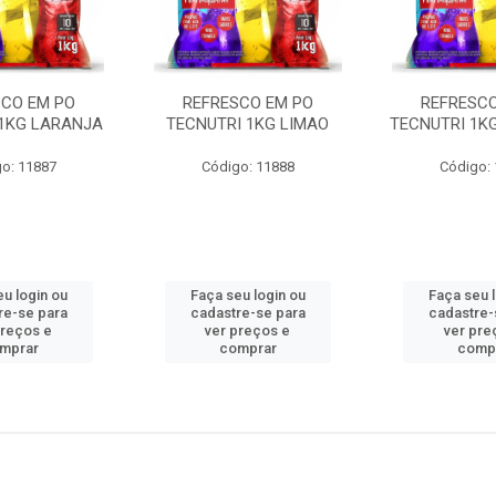
SCO EM PO
REFRESCO EM PO
REFRESCO
 1KG LARANJA
TECNUTRI 1KG LIMAO
TECNUTRI 1K
o: 11887
Código: 11888
Código:
u login ou
Faça seu login ou
Faça seu 
re-se para
cadastre-se para
cadastre-
preços e
ver preços e
ver pre
mprar
comprar
comp