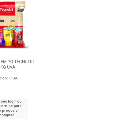
 EM PO TECNUTRI
1KG UVA
digo: 11893
 seu login ou
stre-se para
r preços e
comprar