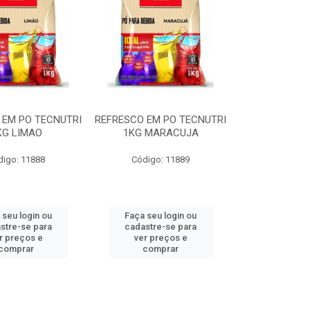
 EM PO TECNUTRI
REFRESCO EM PO TECNUTRI
KG LIMAO
1KG MARACUJA
digo: 11888
Código: 11889
 seu login ou
Faça seu login ou
stre-se para
cadastre-se para
r preços e
ver preços e
comprar
comprar