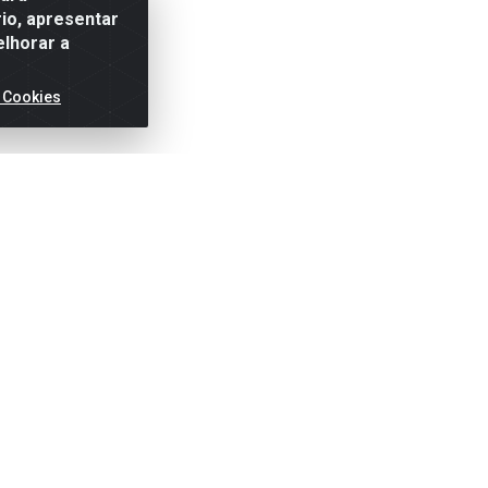
io, apresentar
elhorar a
 Cookies
ertas!