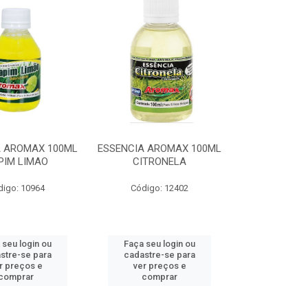
A AROMAX 100ML
ESSENCIA AROMAX 100ML
PIM LIMAO
CITRONELA
digo: 10964
Código: 12402
 seu login ou
Faça seu login ou
stre-se para
cadastre-se para
r preços e
ver preços e
comprar
comprar