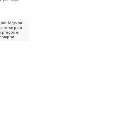
 seu login ou
stre-se para
r preços e
comprar