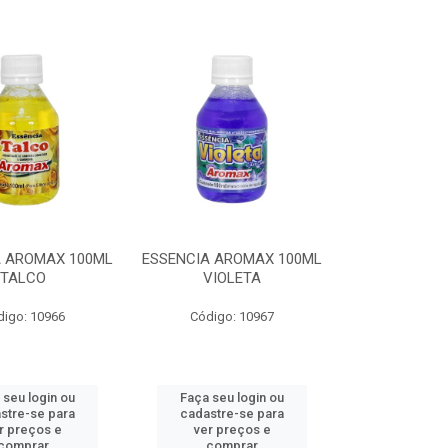
A AROMAX 100ML
ESSENCIA AROMAX 100ML
TALCO
VIOLETA
digo: 10966
Código: 10967
 seu login ou
Faça seu login ou
stre-se para
cadastre-se para
r preços e
ver preços e
comprar
comprar