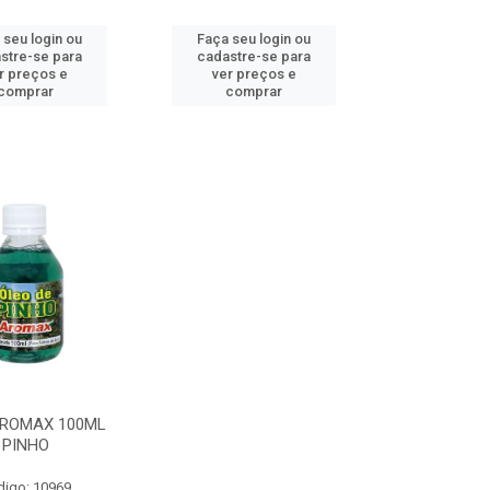
 seu login ou
Faça seu login ou
stre-se para
cadastre-se para
r preços e
ver preços e
comprar
comprar
AROMAX 100ML
PINHO
digo: 10969