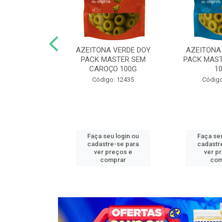
N COG MASTER
AZEITONA VERDE DOY
AZEITONA
,05KG FAT
PACK MASTER SEM
PACK MAST
CAROÇO 100G
1
o: 13272
Código: 12435
Código
u login ou
Faça seu login ou
Faça seu
e-se para
cadastre-se para
cadastr
reços e
ver preços e
ver p
mprar
comprar
com