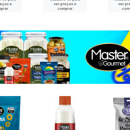
reços e
ver preços e
ver pr
prar
comprar
com