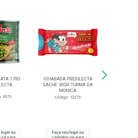
LATA 170G
GOIABADA PREDILECTA
DUETO DOY 
LECTA
SACHE 30GR TURMA DA
MILHO/E
MONICA
PREDI
: 9375
Código: 12273
Código
 login ou
Faça seu login ou
Faça seu 
-se para
cadastre-se para
cadastre