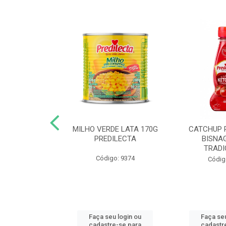
 DE TOMATE
MILHO VERDE LATA 170G
CATCHUP 
TA DOY PACK
PREDILECTA
BISNA
40G
TRADI
Código: 9374
o: 5190
Códig
u login ou
Faça seu login ou
Faça seu
e-se para
cadastre-se para
cadastr