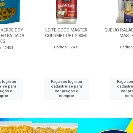
 VERDE DOY
LEITE COCO MASTER
QUEIJO RALA
ER FATIADA
GOURMET PET 200ML
MASTE
00G
Código: 12431
Código
: 12434
 login ou
Faça seu login ou
Faça seu
e-se para
cadastre-se para
cadastre
reços e
ver preços e
ver pr
prar
comprar
com