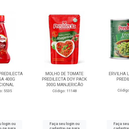
PREDILECTA
MOLHO DE TOMATE
ERVILHA 
GA 400G
PREDILECTA DOY PACK
PREDI
CIONAL
300G MANJERICÃO
Código
o: 5535
Código: 11148
 login ou
Faça seu login ou
Faça seu
e-se para
cadastre-se para
cadastre