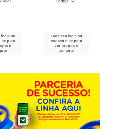
: 4027
Código: 521
Código
 login ou
Faça seu login ou
Faça seu 
-se para
cadastre-se para
cadastre
eços e
ver preços e
ver pr
prar
comprar
comp