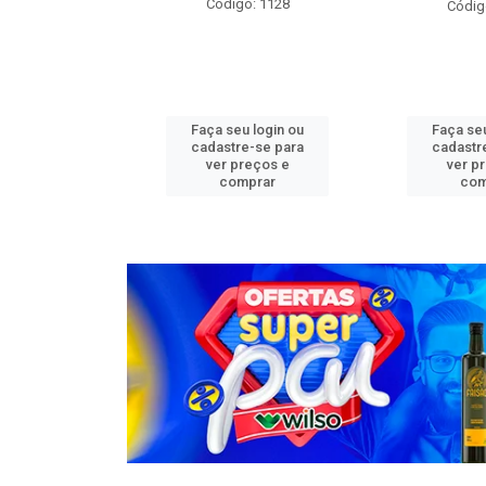
o: 1276
Código: 1128
Códig
u login ou
Faça seu login ou
Faça seu
e-se para
cadastre-se para
cadastr
reços e
ver preços e
ver p
mprar
comprar
com