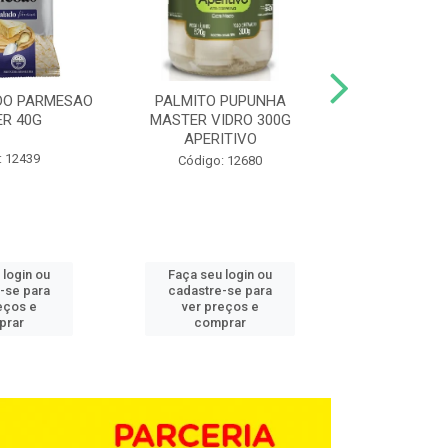
DO PARMESAO
PALMITO PUPUNHA
CHAMPIGNON 
R 40G
MASTER VIDRO 300G
G BD 1,0
APERITIVO
: 12439
Código:
Código: 12680
 login ou
Faça seu login ou
Faça seu 
-se para
cadastre-se para
cadastre
eços e
ver preços e
ver pr
prar
comprar
comp