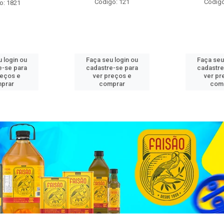
Código: 121
Código
o: 1821
 login ou
Faça seu login ou
Faça seu
e-se para
cadastre-se para
cadastre
reços e
ver preços e
ver pr
prar
comprar
com