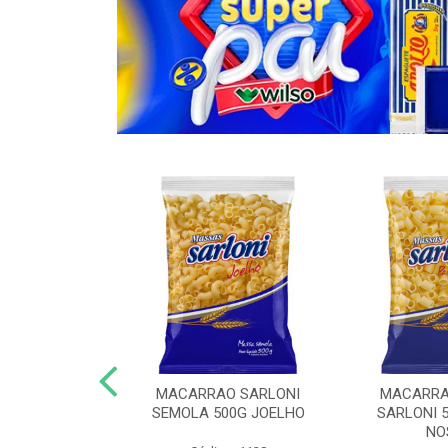
O COM OVOS
MACARRAO SARLONI
MACARRA
KG ESPAGUETE
SEMOLA 500G JOELHO
SARLONI 
NO