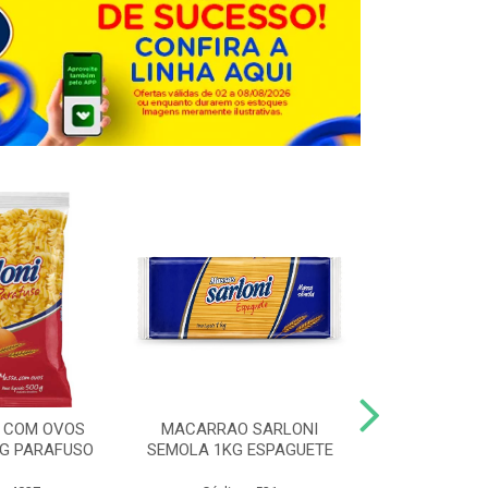
 COM OVOS
MACARRAO SARLONI
MACARRAO 
0G PARAFUSO
SEMOLA 1KG ESPAGUETE
SARLONI 1KG